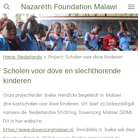
Nazareth Foundation Malawi
Ga
direct
naar
de
hoofdinhoud
Home Nederlands
»
Project: Scholen voor dove kinderen
Scholen voor dove en slechthorende
kinderen
Onze projectleider Ineke Hendickx begeleidt in Malawi
drie kostscholen voor dove kinderen. Dit doet zij (onbezoldigd)
namens de Nederlandse Stichting Dovenzorg Malawi (SDM).
Dit is hun website:
https://www.dovenzorgmalawi.nl.
Inmiddels is Ineke ook
door
bisschop Peter A. Chifukwa van Dedza aangesteld als