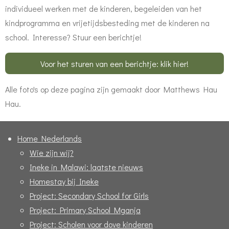
individueel werken met de kinderen, begeleiden van het
kindprogramma en vrijetijdsbesteding met de kinderen na
school. Interesse? Stuur een berichtje!
Voor het sturen van een berichtje: klik hier!
Alle foto's op deze pagina zijn gemaakt door Matthews Hau
Hau.
Home Nederlands
Wie zijn wij?
Ineke in Malawi: laatste nieuws
Homestay bij Ineke
Project: Secondary School for Girls
Project: Primary School Mganja
Project: Scholen voor dove kinderen