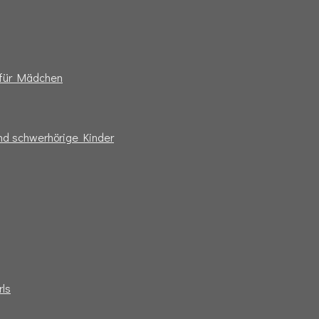
e für Mädchen
und schwerhörige Kinder
rls