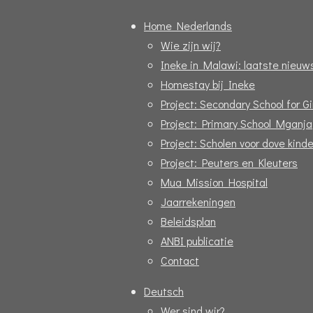
o
p
Home Nederlands
k
p
Wie zijn wij?
Ineke in Malawi: laatste nieuw
Homestay bij Ineke
Project: Secondary School for Gi
Project: Primary School Mganja
Project: Scholen voor dove kind
Project: Peuters en Kleuters
Mua Mission Hospital
Jaarrekeningen
Beleidsplan
ANBI publicatie
Contact
Deutsch
Wer sind wir?