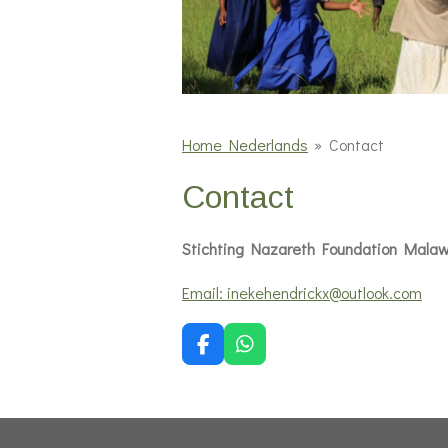
Home Nederlands
»
Contact
Contact
Stichting Nazareth Foundation Malaw
Email: inekehendrickx@outlook.com
F
W
a
h
c
a
e
t
b
s
o
A