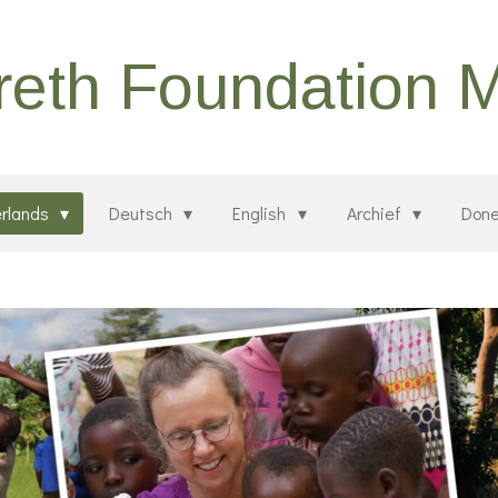
eth Foundation 
rlands
Deutsch
English
Archief
Done