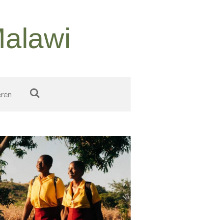
Malawi
ren