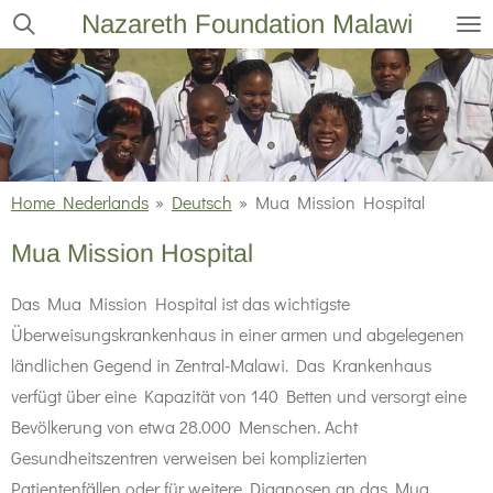
Nazareth Foundation Malawi
Ga
direct
naar
de
hoofdinhoud
Home Nederlands
»
Deutsch
»
Mua Mission Hospital
Mua Mission Hospital
Das Mua Mission Hospital ist das wichtigste
Überweisungskrankenhaus in einer armen und abgelegenen
ländlichen Gegend in Zentral-Malawi. Das Krankenhaus
verfügt über eine Kapazität von 140 Betten und versorgt eine
Bevölkerung von etwa 28.000 Menschen. Acht
Gesundheitszentren verweisen bei komplizierten
Patientenfällen oder für weitere Diagnosen an das Mua