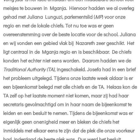
meisjes te bouwen in Mganja. Hiervoor hadden we al overleg
gehad met Juliana Lunguzi, parlementslid (
MP
) voor onze
regio en met de lokale chiefs. Tot nu toe was er geen
overeenstemming over de beste locatie voor de school. Juliana
en wij vonden een gebied vlak bij Nazareth zeer geschikt. Het
ligt centraal in de Mganja regio en is beschikbaar. De chiefs
konden het echter niet eens worden. Daarom hadden we de
Traditional Authority (TA),
ingeschakeld. Josefa had in een brief
het probleem uitgelegd. Tijdens onze laatste week aldaar is er
een bijeenkomst belegd met alle chiefs en de TA. Helaas kon de
TA zelf op het laatste moment niet komen, maar zij had haar
secretaris gevolmachtigd om in haar naam de bijeenkomst te
leiden en een besluit te nemen. Tijdens de bijeenkomst was er
eigenlijk geen onenigheid meer en bleken de chiefs het
inmiddels met elkaar eens te zijn dat de plek die onze voorkeur
had, inderdaad de beste plek was. Dus werd het besluit