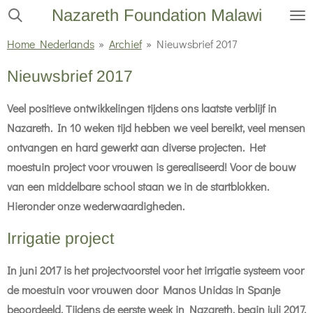
Nazareth Foundation Malawi
Ga
direct
Home Nederlands
»
Archief
»
Nieuwsbrief 2017
naar
Nieuwsbrief 2017
de
hoofdinhoud
Veel positieve ontwikkelingen tijdens ons laatste verblijf in
Nazareth. In 10 weken tijd hebben we veel bereikt, veel mensen
ontvangen en hard gewerkt aan diverse projecten. Het
moestuin project voor vrouwen is gerealiseerd! Voor de bouw
van een middelbare school staan we in de startblokken.
Hieronder onze wederwaardigheden.
Irrigatie project
In juni 2017 is het projectvoorstel voor het irrigatie systeem voor
de moestuin voor vrouwen door Manos Unidas in Spanje
beoordeeld. Tijdens de eerste week in Nazareth, begin juli 2017,