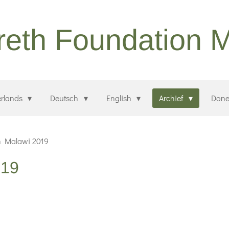
eth Foundation 
rlands
Deutsch
English
Archief
Done
n Malawi 2019
019