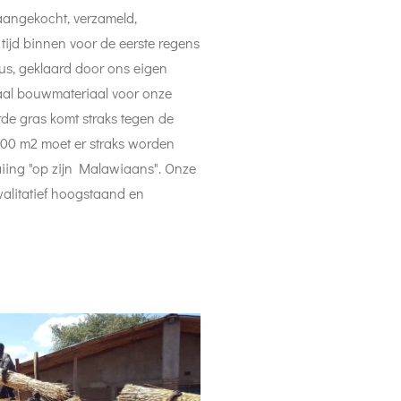
aangekocht, verzameld,
ijd binnen voor de eerste regens
us, geklaard door ons eigen
aal bouwmateriaal voor onze
rde gras komt straks tegen de
200 m2 moet er straks worden
aaiing "op zijn Malawiaans". Onze
litatief hoogstaand en