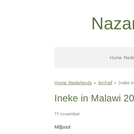
Ga
direct
Nazar
naar
de
hoofdinhoud
Home Nede
Home Nederlands
»
Archief
»
Ineke i
Ineke in Malawi 2
11 november
Mijlpaal