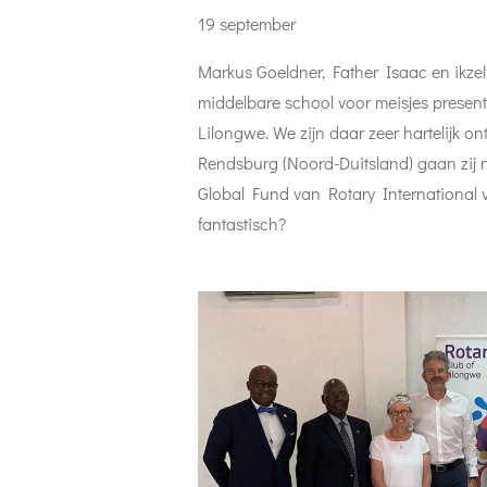
19 september
Markus Goeldner, Father Isaac en ikzel
middelbare school voor meisjes presen
Lilongwe. We zijn daar zeer hartelijk 
Rendsburg (Noord-Duitsland) gaan zij 
Global Fund van Rotary International v
fantastisch?